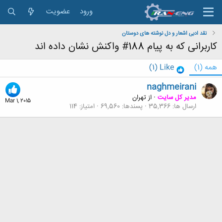
ورود
عضویت
نقد ادبی اشعار و دل نوشته های دوستان
کاربرانی که به پیام 188# واکنش نشان داده اند
همه
(1)
Like
(1)
naghmeirani
مدیر کل سایت
·
از
تهران
Mar 1, 2015
ارسال ها
35,366
پسندها
69,560
امتیاز
114