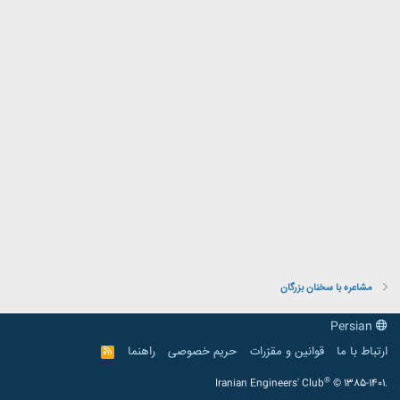
مشاعره با سخنان بزرگان
Persian
ارتباط با ما
قوانین و مقرّرات
حریم خصوصی
راهنما
R
S
S
®
Iranian Engineers' Club
© 1385-1401.