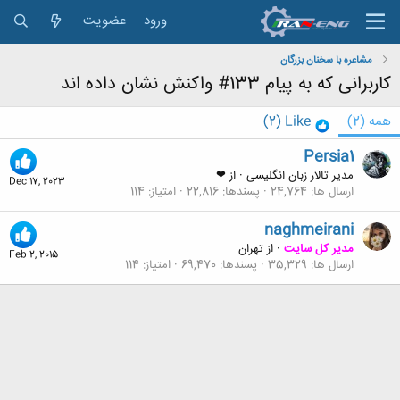
ورود
عضویت
مشاعره با سخنان بزرگان
کاربرانی که به پیام 133# واکنش نشان داده اند
همه
(2)
Like
(2)
Persia1
مدیر تالار زبان انگلیسی
·
از
❤
Dec 17, 2023
ارسال ها
24,764
پسندها
22,816
امتیاز
114
naghmeirani
مدیر کل سایت
·
از
تهران
Feb 2, 2015
ارسال ها
35,329
پسندها
69,470
امتیاز
114