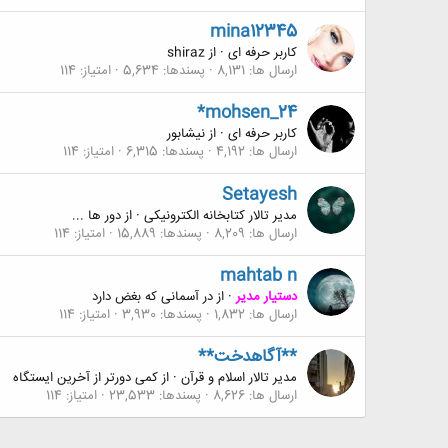
mina12345
کاربر حرفه ای
·
از
shiraz
ارسال ها
8,131
پسندها
5,634
امتیاز
114
*mohsen_24
کاربر حرفه ای
·
از
نيشابور
ارسال ها
4,192
پسندها
6,315
امتیاز
114
Setayesh
مدیر تالار کتابخانه الکترونیکی
·
از
دور ها ...
ارسال ها
8,209
پسندها
15,889
امتیاز
114
mahtab n
دستیار مدیر
·
از
در آسمانی که بغض دارد
ارسال ها
1,832
پسندها
3,930
امتیاز
114
**آگاهدخت**
مدیر تالار اسلام و قرآن
·
از
کمی دورتر از آخرین ایستگاه
ارسال ها
8,626
پسندها
23,533
امتیاز
114