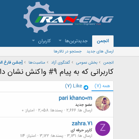
انجمن
جدیدترین‌ها
کاربران
ارسال های جدید
جستجو در تالارها
انجمن
بخش عمومی
گفتگوی آزاد
مناسبت‌ها
کاربرانی که به پیام 9# واکنش نشان داده اند
همه
(7)
Like
(7)
pari khano0m
عضو جدید
ارسال ها
2,666
پسندها
2,058
امتیاز
0
zahra.71
Z
کاربر حرفه ای
ارسال ها
3,131
پسندها
3,122
امتیاز
114