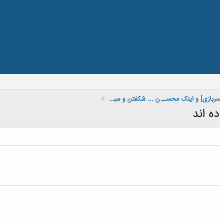
[جشن فارغ السربازی] و اینک محســ ن ... شکفتن و سبز شدن در انتظار توست ...در انـتـظـار تـــ و !