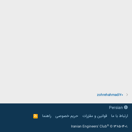
zohrehahmadi70
Persian
ارتباط با ما
قوانین و مقرّرات
حریم خصوصی
راهنما
R
S
S
®
Iranian Engineers' Club
© 1385-1401.