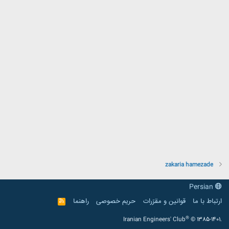
zakaria hamezade
Persian
ارتباط با ما
قوانین و مقرّرات
حریم خصوصی
راهنما
R
S
S
®
Iranian Engineers' Club
© 1385-1401.