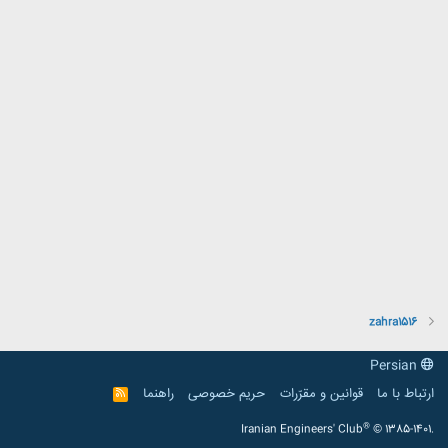
zahra1516
Persian
ارتباط با ما
قوانین و مقرّرات
حریم خصوصی
راهنما
R
S
S
®
Iranian Engineers' Club
© 1385-1401.