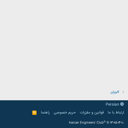
کاربران
Persian
ارتباط با ما
قوانین و مقرّرات
حریم خصوصی
راهنما
R
S
S
®
Iranian Engineers' Club
© 1385-1401.