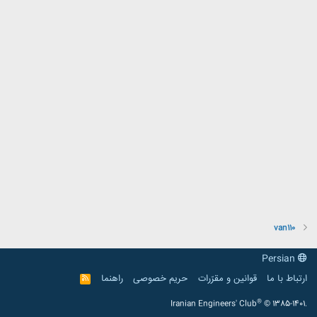
van110
Persian
ارتباط با ما
قوانین و مقرّرات
حریم خصوصی
راهنما
R
S
S
®
Iranian Engineers' Club
© 1385-1401.