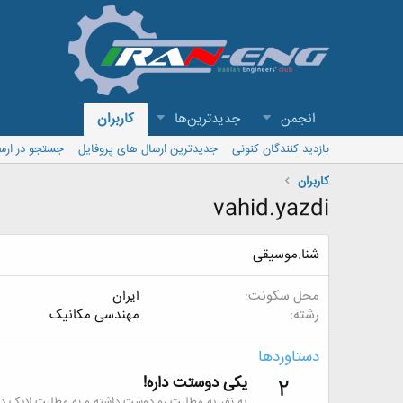
انجمن
جدیدترین‌ها
کاربران
بازدید کنندگان کنونی
جدیدترین ارسال های پروفایل
جستجو در ارس
کاربران
vahid.yazdi
شنا.موسیقی
محل سکونت
ایران
رشته
مهندسی مکانیک
دستاوردها
یکی دوستت داره!
2
یه نفر یه مطلبت رو دوست داشته و به مطلبت لایک داد