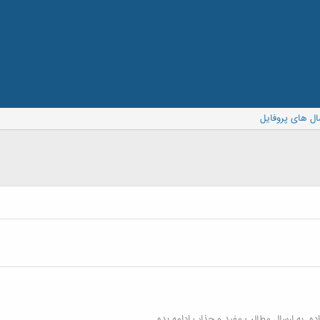
ال های پروفایل
ه. به ارسال مطالب مفید و جذاب ادامه بده.