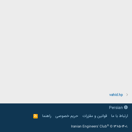
vahid.hp
Persian
ارتباط با ما
قوانین و مقرّرات
حریم خصوصی
راهنما
R
S
S
®
Iranian Engineers' Club
© 1385-1401.