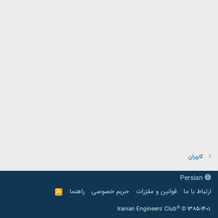
کاربران
Persian
ارتباط با ما
قوانین و مقرّرات
حریم خصوصی
راهنما
R
S
S
®
Iranian Engineers' Club
© 1385-1401.