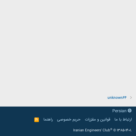
unknown64
Persian
ارتباط با ما
قوانین و مقرّرات
حریم خصوصی
راهنما
R
S
S
®
Iranian Engineers' Club
© 1385-1401.