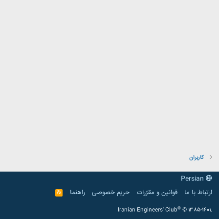
کاربران
Persian
ارتباط با ما
قوانین و مقرّرات
حریم خصوصی
راهنما
R
S
S
®
Iranian Engineers' Club
© 1385-1401.