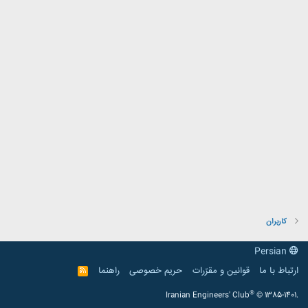
کاربران
Persian
ارتباط با ما
قوانین و مقرّرات
حریم خصوصی
راهنما
R
S
S
®
Iranian Engineers' Club
© 1385-1401.