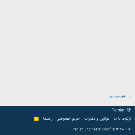
student64
Persian
ارتباط با ما
قوانین و مقرّرات
حریم خصوصی
راهنما
R
S
S
®
Iranian Engineers' Club
© 1385-1401.