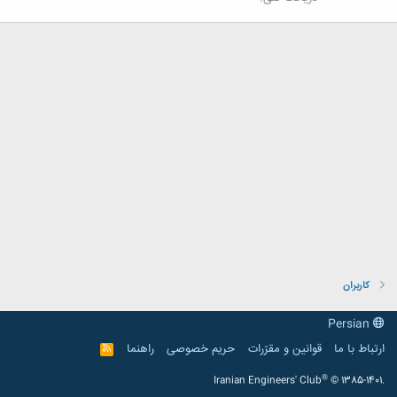
کاربران
Persian
ارتباط با ما
قوانین و مقرّرات
حریم خصوصی
راهنما
R
S
S
®
Iranian Engineers' Club
© 1385-1401.