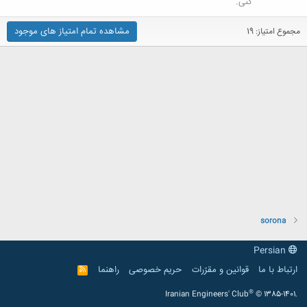
کنی.
مشاهده تمام امتیاز های موجود
مجموع امتیاز: 19
sorona
Persian
ارتباط با ما
قوانین و مقرّرات
حریم خصوصی
راهنما
R
S
S
®
Iranian Engineers' Club
© 1385-1401.