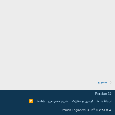
sia0000
Persian
ارتباط با ما
قوانین و مقرّرات
حریم خصوصی
راهنما
R
S
S
®
Iranian Engineers' Club
© 1385-1401.