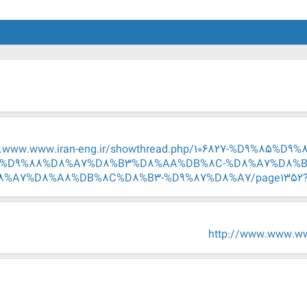
w.www.www.iran-eng.ir/showthread.php/106827-%D9%85
%D9%88%D8%A7%D8%B3%D8%AA%DB%8C-%D8%A7%D8%B
7%D8%A8%DB%8C%D8%B3-%D9%87%D8%A7/page1352?p=65
http://www.www.ww