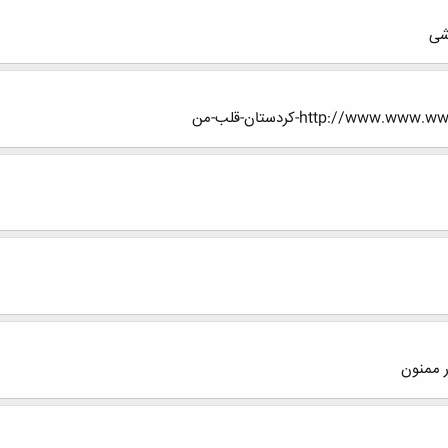
شی
http://w-کردستان-قلب-من
ر ممنون