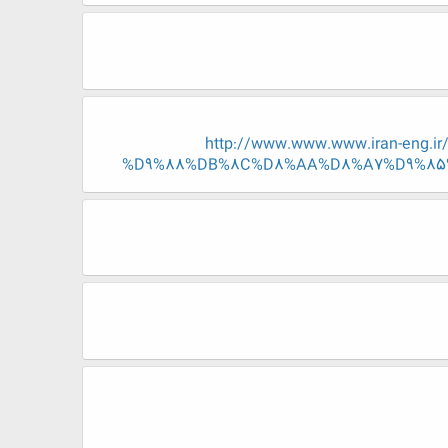
http://www.www.www.iran-en
%D9%88%DB%8C%D8%AA%D8%A7%D9%85