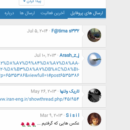
پیدا کردن
ارسال های پروفایل
آخرین فعالیت
ارسال ها
درباره
Jul 5, 2014
F@tima s332
Jul 10, 2013
Arash_z_j
%D9%82%D8%A7%D9%84%D8%A7%D8%AA-
2-%D8%B3%D8%A7%DB%8C%D8%B1-
35386&viewfull=1#post6535386
تاریک وتنها
May 26, 2013
w.iran-eng.ir/showthread.php/451954
Mar 9, 2013
S i s i l
عکس هایی که گرفتیم ...