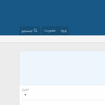
ورود
عضویت
جستجو
امتیاز
0