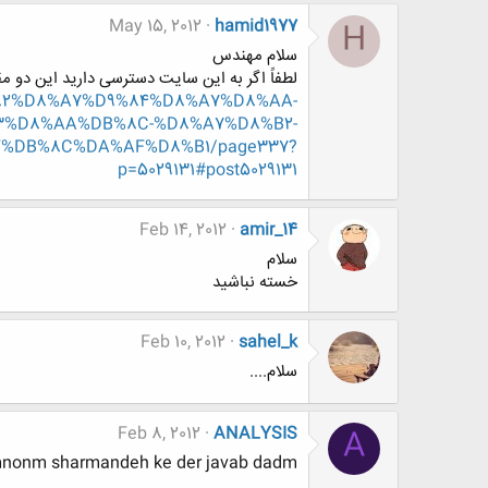
May 15, 2012
hamid1977
H
سلام مهندس
لطفاً اگر به این سایت دسترسی دارید این دو مقال
%D9%82%D8%A7%D9%84%D8%A7%D8%AA-
%D8%AA%DB%8C-%D8%A7%D8%B2-
DB%8C%DA%AF%D8%B1/page337?
p=5029131#post5029131
Feb 14, 2012
amir_14
سلام
خسته نباشید
Feb 10, 2012
sahel_k
سلام....
Feb 8, 2012
ANALYSIS
A
mnonm sharmandeh ke der javab dadm