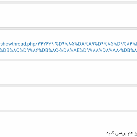
g.ir/showthread.php/342639-%D9%85%DA%A9%D9%85%D9%
%DB%8C%D9%86%DB%8C-%D8%AE%D9%88%D8%A8-%DB%8
و هم بررسی کنید