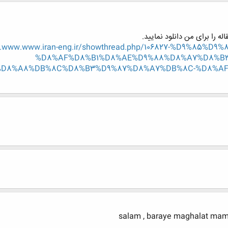
ه را برای من دانلود نمایید.
w.www.www.iran-eng.ir/showthread.php/106827-%D9%85
%D8%AF%D8%B1%D8%AE%D9%88%D8%A7%D8%B3
D8%A8%DB%8C%D8%B3%D9%87%D8%A7%DB%8C-%D8%AF%
salam , baraye maghalat ma