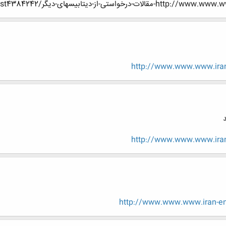
گر/page508?p=4384242&viewfull=1#post4384242
http://www.www.www.iran-
http://www.www.www.iran-
http://www.www.www.iran-en