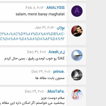
Feb 8, 2012
ANALYSIS
A
salam, mersi baray maghalat
بوِِژان
Jan 31, 2012
84%E2%80%8C%D9%87%D8%A7%DB%8C-
C%D8%A7-%D8%A8%D8%AF%D8%9F
Dec 31, 2011
Arash_z_j
SAE رو خوب اومدی رفیق ، بسی حال کردم
Dec 29, 2011
prince.
ممنون بابت مقاله ها
Dec 29, 2011
.MosTaFa.
سلام دوست عزیز
ببخشید می خواستم اگر امکان داره این مقاله ر