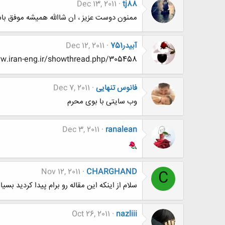
Dec 13, 2011
tj88
ممنون دوست عزیز ، ان شاالله همیشه موفق با
آبیدر751
Dec 12, 2011
ww.www.www.iran-eng.ir/showthread.php/305458
فانوس تنهایی
Dec 7, 2011
وب سایتی با بوی محرم
Dec 3, 2011
ranalean
Nov 12, 2011
CHARGHAND
C
سلام از اینکه این مقاله رو برام پیدا کردید بسیا
Oct 26, 2011
nazliii