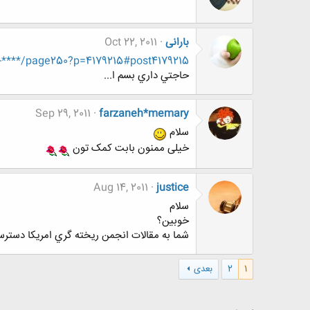
بارانی
Oct 22, 2011
-****/page250?p=4179215#post4179215
حاجتي داري بسم ا...
Sep 29, 2011
farzaneh*memary
سلام
خیلی ممنون بابت کمک تون
Aug 14, 2011
justice
سلام
خوبين؟
شما به مقالات انجمن ريخته گري امريكا دسترس
1
2
بعدی