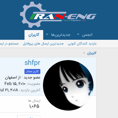
انجمن
جدیدترین‌ها
کاربران
بازدید کنندگان کنونی
جدیدترین ارسال های پروفایل
جستجو در ارس
کاربران
shfpr
کاربر ممتاز
عضو جدید
·
از
اصفهان
عضویت
Feb 15, 2010
آخرین بازدید
ul 21, 2018
ارسال ها
1,065