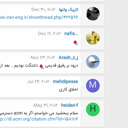
تاریک وتنها
Dec 30, 2012
w.iran-eng.ir/showthread.php/422596
Dec 19, 2012
nafis...
Nov 23, 2012
Arash_z_j
درود بر رفیق قدیمی
دلتنگت بودیم .. بعد ا
Jul 24, 2012
mehdipesse
M
اخلاق کاری
May 31, 2012
heidari-f
H
سلام ببخشید می خواستم اگر یه acm دسترسی دارید این مقاله رو برای من دانلود کنید ، واقعا از لطف شما سپاسگذارم
tp://dl.acm.org/citation.cfm?id=1581116