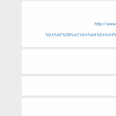
http://ww
%D8%AF%DB%8C%D8%AA%D8%A7%