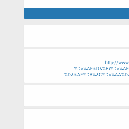
http://ww
%D8%AF%D8%B1%D8%AE
%D8%AF%DB%8C%D8%AA%D8%A