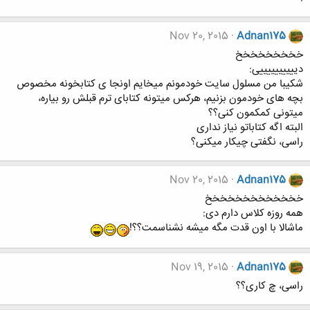
Nov 20, 2015
Adnan175
خخخخخخخخخ
دییییییییییی:
شکیبا من مسلول سایت خودمونم میخایم اونجا ی کتابخونه مخصوص
بچه های خودمون بزنیم، هرکس میتونه کتابای ترم قبلش رو بیاره،
میتونی کمکمون کنی؟؟
البته اگه کتاباتو نیاز نداری
راسی، نگفتی چیکار میکنی؟
Nov 20, 2015
Adnan175
خخخخخخخخخخخخخ
همه روزه کلاس دارم دی:
ماشالا با اون قدت مگه میشه نشناسمت؟؟!
Nov 19, 2015
Adnan175
راسی، چ کاری؟؟