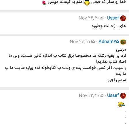
خدا رو شکر ک خوبی
منم بد نیستم میسی
Nov 24, 2015
Ussef
های : )حالت چطوره
Nov 23, 2015
Adnan175
مرسی
اره، برا بقیه رشته ها مخصوصا برق کتاب ب اندازه کافی هست، ولی ما
اصلا کتاب نداریم!
راسیب، اگر کسی خواست بده ی وقت ب کتابخونه نده!بیاره سایت ما ب
ما بده
مرسی اجی
Nov 22, 2015
Ussef
.
.
.
.