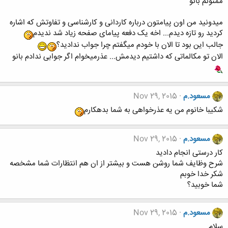
ممنونم بانو
میدونید من اون پیامتون درباره کاردانی و کارشناسی و تفاوتش که اشاره
کردید رو تازه دیدم... اخه یک دفعه پیامای صفحه زیاد شد ندیدم
جالب این بود تا الان با خودم میگفتم چرا جواب ندادید؟
الان تو مکالماتی که داشتیم دیدمش... عذرمیخوام اگر جوابی ندادم بانو
مسعود.م
Nov 29, 2015
شکیبا خانوم من یه عذرخواهی به شما بدهکارم
مسعود.م
Nov 29, 2015
کار درستی انجام دادید
شرح وظایف شما روشن هست و بیشتر از ان هم انتظارات شما مشخصه
شکر خدا خوبم
شما خوبید؟
مسعود.م
Nov 29, 2015
سلام