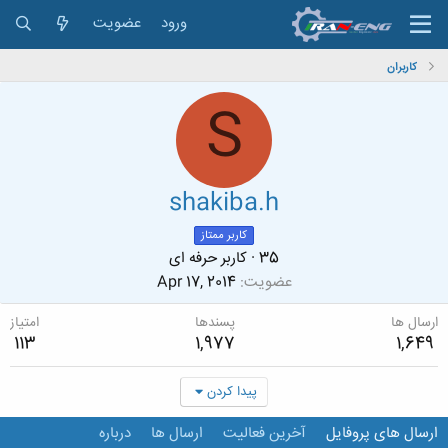
ورود
عضویت
کاربران
S
shakiba.h
کاربر ممتاز
35
·
کاربر حرفه ای
عضویت
Apr 17, 2014
ارسال ها
پسندها
امتیاز
113
1,977
1,649
پیدا کردن
ارسال های پروفایل
آخرین فعالیت
ارسال ها
درباره