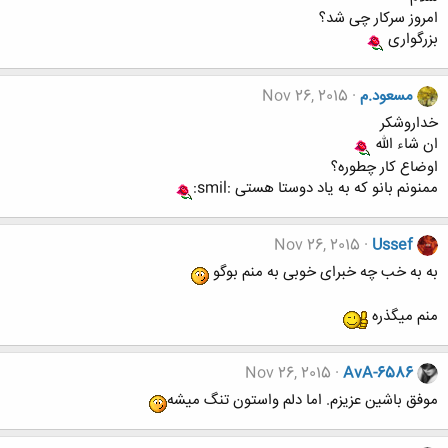
امروز سرکار چی شد؟
بزرگواری
مسعود.م
Nov 26, 2015
خداروشکر
ان شاء الله
اوضاع کار چطوره؟
ممنونم بانو که به یاد دوستا هستی :smil:
Nov 26, 2015
Ussef
به به خب چه خبرای خوبی به منم بوگو
منم میگذره
Nov 26, 2015
AvA-6586
موفق باشین عزیزم. اما دلم واستون تنگ میشه