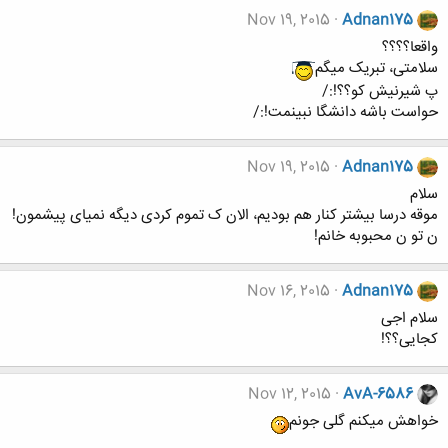
Nov 19, 2015
Adnan175
واقعا؟؟؟؟
سلامتی، تبریک میگم
پ شیرنیش کو؟؟!:/
حواست باشه دانشگا نبینمت!:/
Nov 19, 2015
Adnan175
سلام
موقه درسا بیشتر کنار هم بودیم، الان ک تموم کردی دیگه نمیای پیشمون!
ن تو ن محبوبه خانم!
Nov 16, 2015
Adnan175
سلام اجی
کجایی؟؟!
Nov 12, 2015
AvA-6586
خواهش میکنم گلی جونم