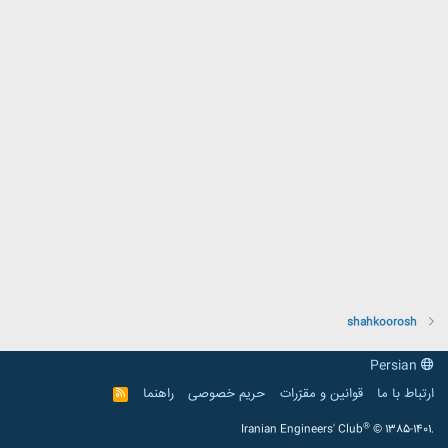
shahkoorosh
Persian
ارتباط با ما
قوانین و مقرّرات
حریم خصوصی
راهنما
R
S
S
®
Iranian Engineers' Club
© 1385-1401.