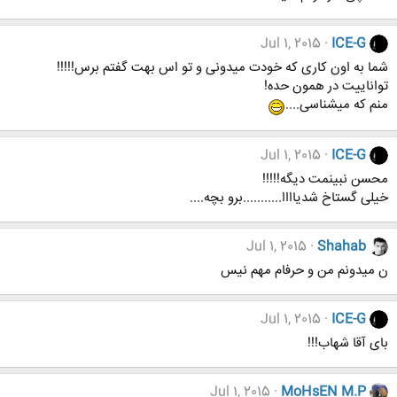
Jul 1, 2015
ICE-G
شما به اون کاری که خودت میدونی و تو اس بهت گفتم برس!!!!!
تواناییت در همون حده!
منم که میشناسی....
Jul 1, 2015
ICE-G
محسن نبینمت دیگه!!!!!
خیلی گستاخ شدیاااا...........برو بچه....
Jul 1, 2015
Shahab
ن میدونم من و حرفام مهم نیس
Jul 1, 2015
ICE-G
بای آقا شهاب!!!
Jul 1, 2015
MoHsEN M.P