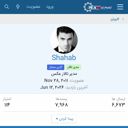
ورود
عضویت
کاربران
Shahab
مدیر تالار
کاربر ممتاز
مدیر تالار عکس
عضویت
Nov 28, 2011
آخرین بازدید
Jun 12, 2026
ارسال ها
پسندها
امتیاز
114
7,968
6,673
پیدا کردن