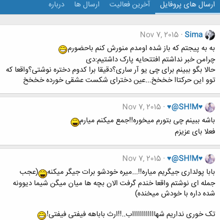
ارسال های پروفایل
آخرین فعالیت
ارسال ها
درباره
Nov 7, 2015
Sima
به به پیجتم که باز شده اومدم منورش کنم باحضورم
چرامن خبر نداشتم افتتحایه پارک داشتیم:دی
حالا بگو ببینم برای چی یو آر ساری؟دقیقا برا کدوم دختره نوشتی؟واقعا که
توو این حرکتاا خخخخ...عین دخترای شکست عشقی خورده خخخخ
Nov 7, 2015
♥@SH!M♥
باشه ببینم چی بتورم میخوره!!جمع میکنم میارم
فعلا بای عزیزم
Nov 7, 2015
♥@SH!M♥
بابا پولداری جیگریم میاره!!...میره خودشو برات جیگر میکنه
(عجب
جمله ای نوشتم واقعا خندم گرفت الان بچه ها میان میگن شیما دیوونه
شده داره با خودش میخنده)
تک خوری نداریم شهااااااااااااب..!!ارث باباهه فیفتی فیفتی!