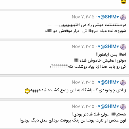
Nov 7, 2015
♥@SH!M♥
درستتتتتتت میشی راه می افتییییییییی..........
شوروحالت میاد سرجاااش...بزار موقعش میااااااد
Nov 7, 2015
♥@SH!M♥
اهااا پس اینطور!!
موتور اصلیش خاموش شده!!!!!
کی رو باید صدا زد بیاد روشنت کنه؟؟؟؟؟؟؟؟/
Nov 7, 2015
♥@SH!M♥
زیادی چرخوندی ک باشگاه به این وضع کشیده شدههههه
Nov 7, 2015
♥@SH!M♥
هستیاااااا..ولی قبلا شادتر بودی!
اون عکس اواتارت بود..این رنگ پروفت بود!ی مدل دیگ بودی!!