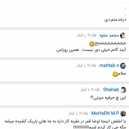
.
‌.
.
درخدمتم:دی
محمد ساوه
Jul 1, 2015
خخخخخخخخخخ
آیند گانم خیلی دور نیست...همین روزاس
Jul 1, 2015
mahtab n
سلام
Jul 1, 2015
Shahab
این چ حرفیه میزنی؟!
Jul 1, 2015
MoHsEN M.P
یا ابلفض اینجا اوضا قمر در عقربه کار داره به جا های باریک کشیده میشه
مگه چی کار کردم شیماااااااااااااا