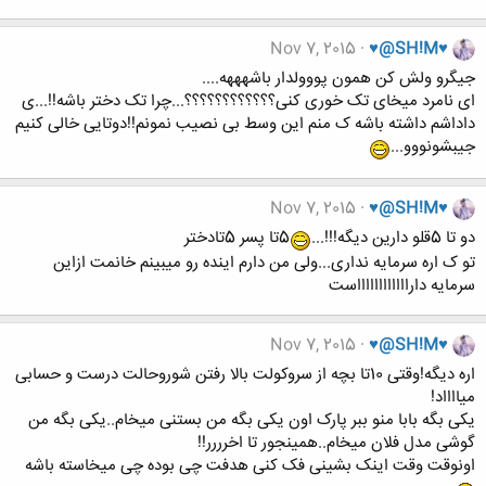
Nov 7, 2015
♥@SH!M♥
جیگرو ولش کن همون پووولدار باشهههه....
ای نامرد میخای تک خوری کنی؟؟؟؟؟؟؟؟؟؟؟؟...چرا تک دختر باشه!!...ی
داداشم داشته باشه ک منم این وسط بی نصیب نمونم!!دوتایی خالی کنیم
جیبشونووو...
Nov 7, 2015
♥@SH!M♥
دو تا 5قلو دارین دیگه!!!...
5تا پسر 5تادختر
تو ک اره سرمایه نداری...ولی من دارم اینده رو میبینم خانمت ازاین
سرمایه دارااااااااااااست
Nov 7, 2015
♥@SH!M♥
اره دیگه!وقتی 10تا بچه از سروکولت بالا رفتن شوروحالت درست و حسابی
میااااد!
یکی بگه بابا منو ببر پارک اون یکی بگه من بستنی میخام..یکی بگه من
گوشی مدل فلان میخام..همینجور تا اخرررر!!
اونوقت وقت اینک بشینی فک کنی هدفت چی بوده چی میخاسته باشه