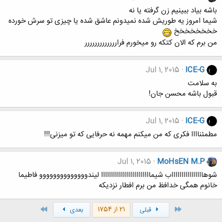
باشه بیاد ببینیم زن گرفته یا نه
شیما امروز یه طوریش شده نمیدونم عاشق شده یا چیزی تو سرش خورده
خخخخخخخخ
من برم که الان کتکه رو میخورم فراررررررررررررر
Jul 1, 2015
ICE-G
به سلامت
قبول باشه محسن جان!
Jul 1, 2015
ICE-G
مطمئناااا فکری که من میکنم مهمه نه حرفایی که تو میزنی!!!
Jul 1, 2015
MoHsEN M.P
شوهااااااااااااااااب شیمااااااااااااااااااااااااا لیندوووووووووووووو فاطیما
خانوم همگی خدافظ من برم افطار نزدیکه
اول
آخر
21 از 1754
قبلی
بعدی