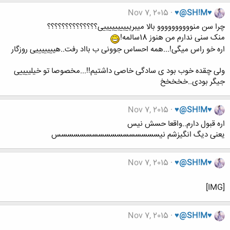
Nov 7, 2015
♥@SH!M♥
چرا سن منوووووووووو بالا میبرییییییییییی؟؟؟؟؟؟؟؟؟؟؟؟؟؟
منک سنی ندارم من هنوز 18سالمه!
اره خو راس میگی!...همه احساس جوونی ب بااد رفت..هیییییییی روزگار
ولی چقده خوب بود ی سادگی خاصی داشتیم!!...مخصوصا تو خیلییییی
جیگر بودی..خخخخخ
Nov 7, 2015
♥@SH!M♥
اره قبول دارم..واقعا حسش نیس
یعنی دیگ انگیزشم نیسسسسسسسسسسسسسسسسس
Nov 7, 2015
♥@SH!M♥
[IMG]
Nov 7, 2015
♥@SH!M♥