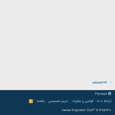
setareh266
Persian
ارتباط با ما
قوانین و مقرّرات
حریم خصوصی
راهنما
R
S
S
®
Iranian Engineers' Club
© 1385-1401.