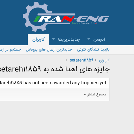
انجمن
جدیدترین‌ها
کاربران
بازدید کنندگان کنونی
جدیدترین ارسال های پروفایل
جستجو در ارس
کاربران
setareh11859
جایزه های اهدا شده به setareh11859
tareh11859 has not been awarded any trophies yet.
مجموع امتیاز: 0