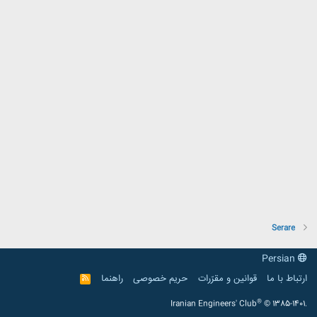
Serare
Persian
ارتباط با ما
قوانین و مقرّرات
حریم خصوصی
راهنما
R
S
S
®
Iranian Engineers' Club
© 1385-1401.