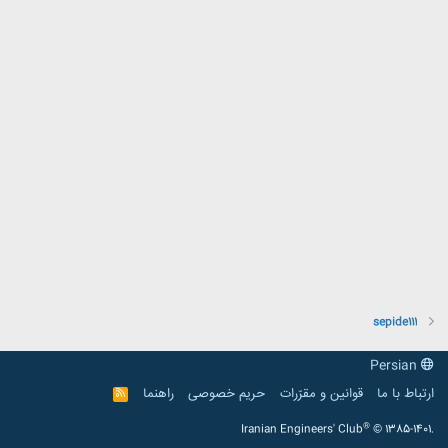
sepide111
Persian
ارتباط با ما
قوانین و مقرّرات
حریم خصوصی
راهنما
R
S
S
®
Iranian Engineers' Club
© 1385-1401.