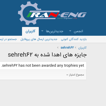
انجمن
جدیدترین‌ها
کاربران
بازدید کنندگان کنونی
جدیدترین ارسال های پروفایل
جستجو در ارس
کاربران
sehreh62
جایزه های اهدا شده به sehreh62
sehreh62 has not been awarded any trophies yet.
مجموع امتیاز: 0