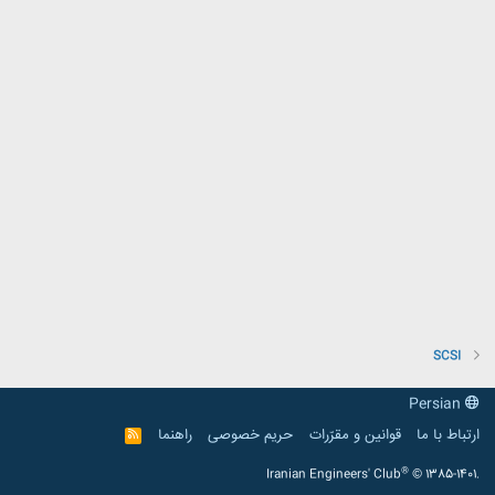
SCSI
Persian
ارتباط با ما
قوانین و مقرّرات
حریم خصوصی
راهنما
R
S
S
®
Iranian Engineers' Club
© 1385-1401.