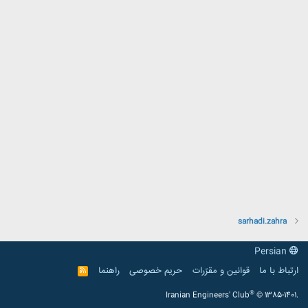
sarhadi.zahra
Persian
ارتباط با ما
قوانین و مقرّرات
حریم خصوصی
راهنما
R
S
S
®
Iranian Engineers' Club
© 1385-1401.