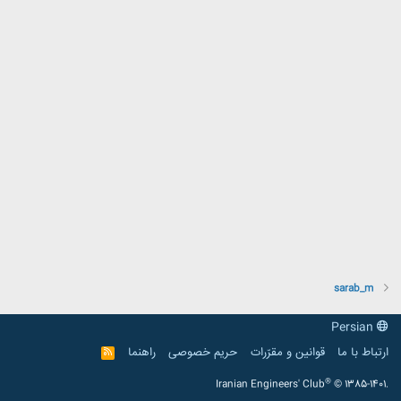
sarab_m
Persian
ارتباط با ما
قوانین و مقرّرات
حریم خصوصی
راهنما
R
S
S
®
Iranian Engineers' Club
© 1385-1401.