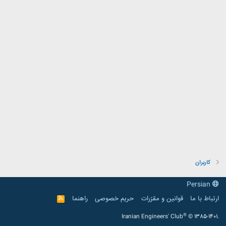
کاربران
Persian
ارتباط با ما
قوانین و مقرّرات
حریم خصوصی
راهنما
R
S
S
®
Iranian Engineers' Club
© 1385-1401.