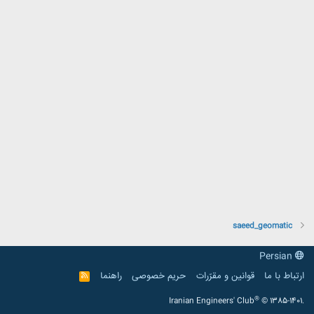
saeed_geomatic
Persian
ارتباط با ما
قوانین و مقرّرات
حریم خصوصی
راهنما
R
S
S
®
Iranian Engineers' Club
© 1385-1401.