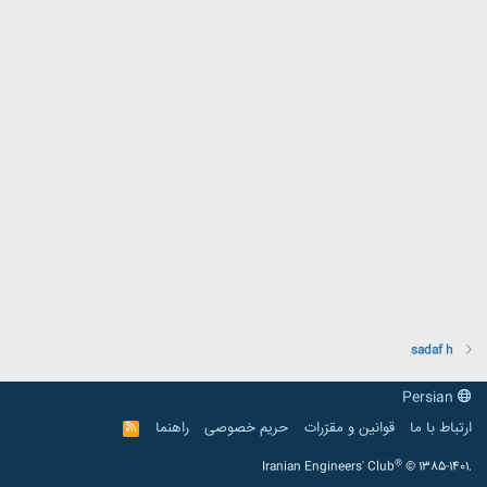
sadaf h
Persian
ارتباط با ما
قوانین و مقرّرات
حریم خصوصی
راهنما
R
S
S
®
Iranian Engineers' Club
© 1385-1401.