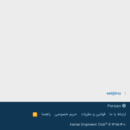
sad@boy
Persian
ارتباط با ما
قوانین و مقرّرات
حریم خصوصی
راهنما
R
S
S
®
Iranian Engineers' Club
© 1385-1401.