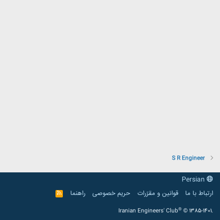
S R Engineer
Persian
ارتباط با ما
قوانین و مقرّرات
حریم خصوصی
راهنما
R
S
S
®
Iranian Engineers' Club
© 1385-1401.