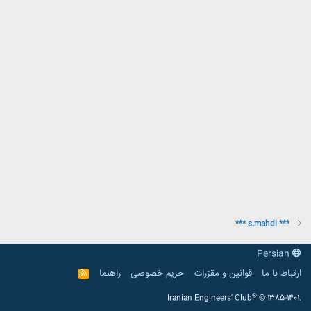
*** s.mahdi ***
Persian
ارتباط با ما
قوانین و مقرّرات
حریم خصوصی
راهنما
R
S
S
®
Iranian Engineers' Club
© 1385-1401.