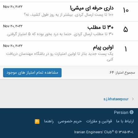
داری حرفه ای میشی!
Nov 20, 2022
10
100 تا پست ارسال کردی. بیشتر از یه روز طول کشید، نه؟
30 تا مطلب
Nov 20, 2022
5
30 تا مطلب ارسال کردی. حتما به درد بخور بوده که 5 امتیاز گرفتی.
اولین پیام
Nov 20, 2022
1
یک پست جدید بذار تا اولین امتیازت رو در باشگاه مهندسان دریافت
کنی.
مشاهده تمام امتیاز های موجود
مجموع امتیاز: 64
s.j.khataeepour
Persian
ارتباط با ما
قوانین و مقرّرات
حریم خصوصی
راهنما
R
S
S
®
Iranian Engineers' Club
© 1385-1401.