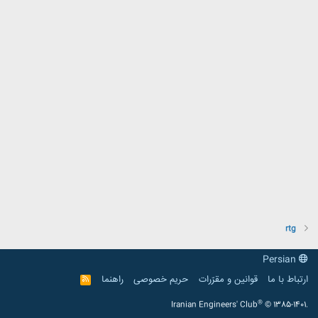
rtg
Persian
ارتباط با ما
قوانین و مقرّرات
حریم خصوصی
راهنما
R
S
S
®
Iranian Engineers' Club
© 1385-1401.