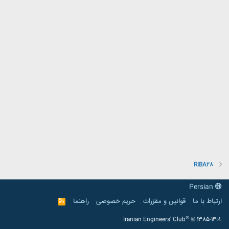
RIBA28
Persian
ارتباط با ما
قوانین و مقرّرات
حریم خصوصی
راهنما
R
S
S
®
Iranian Engineers' Club
© 1385-1401.