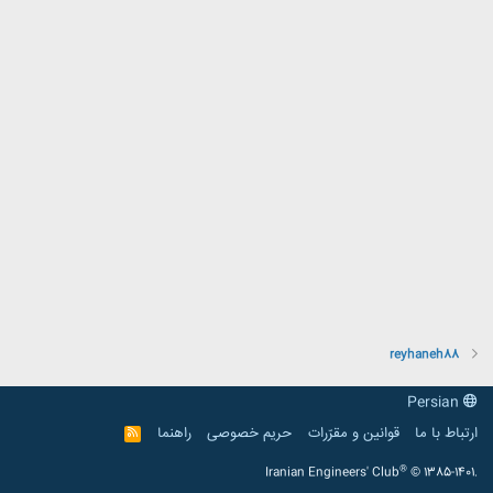
reyhaneh88
Persian
ارتباط با ما
قوانین و مقرّرات
حریم خصوصی
راهنما
R
S
S
®
Iranian Engineers' Club
© 1385-1401.