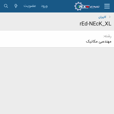
ورود
عضویت
کاربران
rEd-NEcK_XL
رشته
مهندسی مکانیک