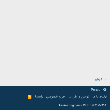
کاربران
Persian
ارتباط با ما
قوانین و مقرّرات
حریم خصوصی
راهنما
R
S
S
®
Iranian Engineers' Club
© 1385-1401.