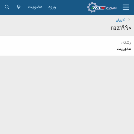
ورود
عضویت
کاربران
raz1990
رشته
مدیریت