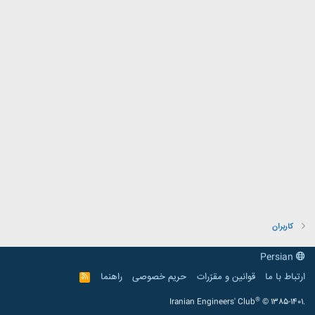
کاربران
Persian
ارتباط با ما
قوانین و مقرّرات
حریم خصوصی
راهنما
R
S
S
®
Iranian Engineers' Club
© 1385-1401.