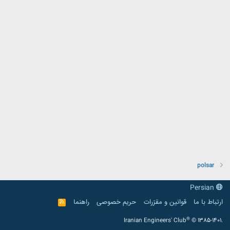
polsar
Persian
ارتباط با ما
قوانین و مقرّرات
حریم خصوصی
راهنما
R
S
S
®
Iranian Engineers' Club
© 1385-1401.