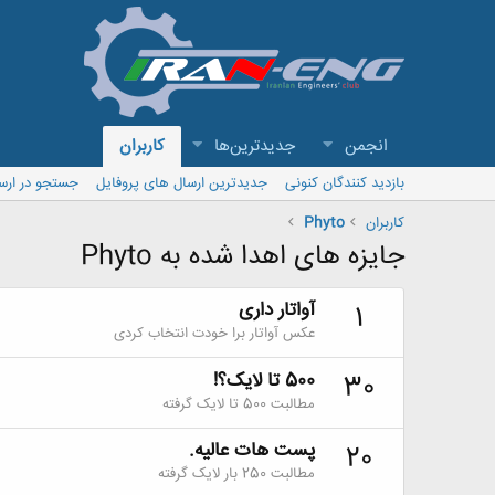
انجمن
جدیدترین‌ها
کاربران
بازدید کنندگان کنونی
جدیدترین ارسال های پروفایل
جستجو در ارس
کاربران
Phyto
جایزه های اهدا شده به Phyto
آواتار داری
1
عکس آواتار برا خودت انتخاب کردی
500 تا لایک؟!
30
مطالبت 500 تا لایک گرفته
پست هات عالیه.
20
مطالبت 250 بار لایک گرفته