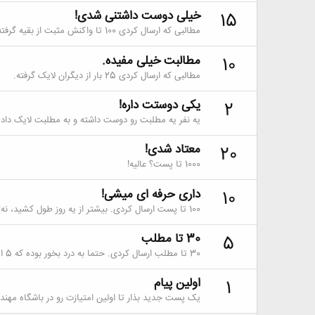
خیلی دوست داشتنی شدی!
15
مطالبی که ارسال کردی 100 تا واکنش مثبت از بقیه گرفته.
مطالبت خیلی مفیده.
10
مطالبی که ارسال کردی 25 بار از دیگران لایک گرفته.
یکی دوستت داره!
2
یه نفر یه مطلبت رو دوست داشته و به مطلبت لایک داده.
معتاد شدی!
20
1000 تا پست؟ عالیه!
داری حرفه ای میشی!
10
100 تا پست ارسال کردی. بیشتر از یه روز طول کشید، نه؟
30 تا مطلب
5
30 تا مطلب ارسال کردی. حتما به درد بخور بوده که 5 امتیاز گرفتی.
اولین پیام
1
یک پست جدید بذار تا اولین امتیازت رو در باشگاه مهند