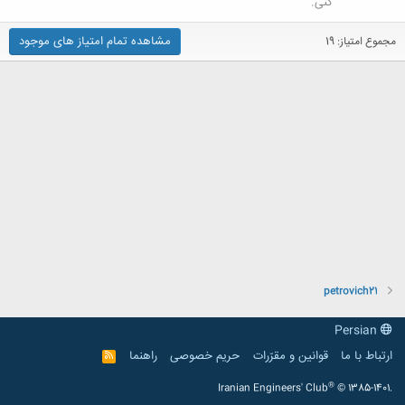
کنی.
مشاهده تمام امتیاز های موجود
مجموع امتیاز: 19
petrovich21
Persian
ارتباط با ما
قوانین و مقرّرات
حریم خصوصی
راهنما
R
S
S
®
Iranian Engineers' Club
© 1385-1401.