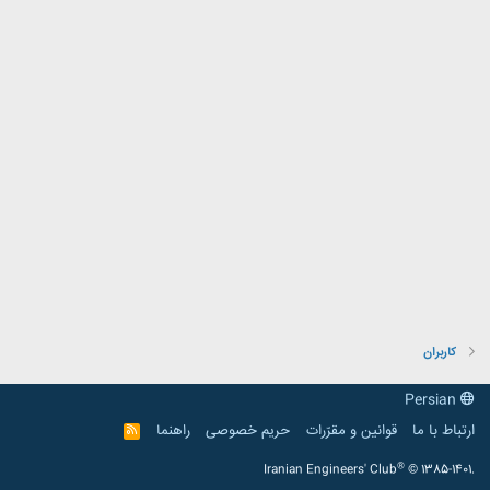
کاربران
Persian
ارتباط با ما
قوانین و مقرّرات
حریم خصوصی
راهنما
R
S
S
®
Iranian Engineers' Club
© 1385-1401.