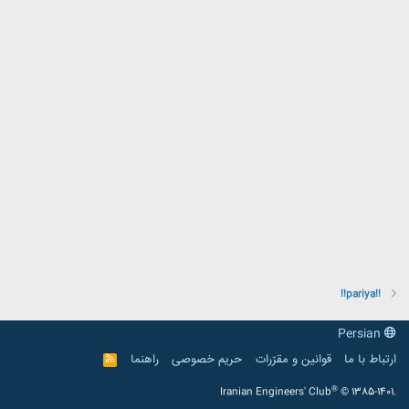
!!pariya!!
Persian
ارتباط با ما
قوانین و مقرّرات
حریم خصوصی
راهنما
R
S
S
®
Iranian Engineers' Club
© 1385-1401.