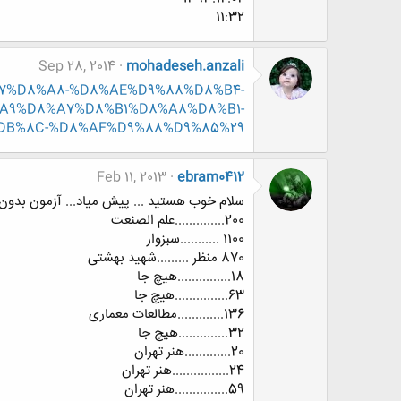
11:32
Sep 28, 2014
mohadeseh.anzali
8%A7%D8%A8-%D8%AE%D9%88%D8%B4-
A9%D8%A7%D8%B1%D8%A8%D8%B1-
DB%8C-%D8%AF%D9%88%D9%85%29
Feb 11, 2013
ebram0412
سلام خوب هستید ... پیش میاد... آزمون بدون ذ
200..............علم الصنعت
1100 ...........سبزوار
870 منظر .........شهید بهشتی
18...............هیچ جا
63...............هیچ جا
136.............مطالعات معماری
32..............هیچ جا
20.............هنر تهران
24................هنر تهران
59...............هنر تهران