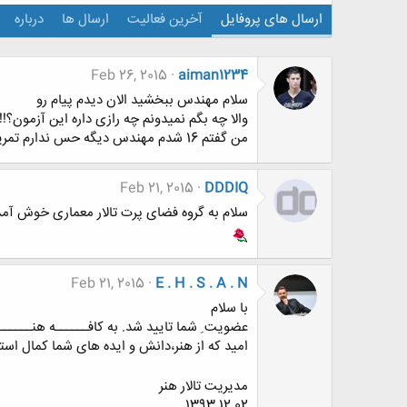
ارسال های پروفایل
آخرین فعالیت
ارسال ها
درباره
Feb 26, 2015
aiman1234
سلام مهندس ببخشید الان دیدم پیام رو
والا چه بگم نمیدونم چه رازی داره این آزمون؟!!!
من گفتم 16 شدم مهندس دیگه حس ندارم تمرین کنم والا حس هیچی ندارم از زندگی هم بریده ام
Feb 21, 2015
DDDIQ
سلام به گروه فضای پرت تالار معماری خوش آم
Feb 21, 2015
E . H . S . A . N
با سلام
عضویت ِ شما تایید شد. به کافــــــه هنـــــ
امید که از هنر،دانش و ایده های شما کمال استفا
مدیریت تالار هنر
1393.12.02