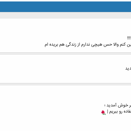
!!
دید
ـر خوش آمدید ؛
ده رو ببریم |