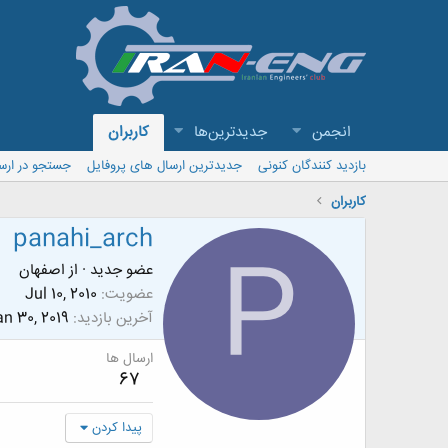
انجمن
جدیدترین‌ها
کاربران
بازدید کنندگان کنونی
جدیدترین ارسال های پروفایل
جستجو در ارس
کاربران
panahi_arch
P
عضو جدید
·
از
اصفهان
عضویت
Jul 10, 2010
آخرین بازدید
n 30, 2019
ارسال ها
67
پیدا کردن