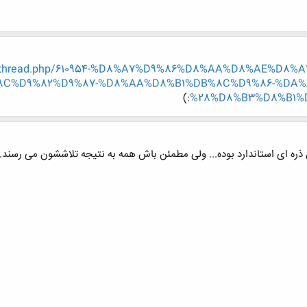
/showthread.php/610954-%D8%A7%D9%86%D8%AA%D8%AE%D
C%D9%82%D9%87-%D8%AA%D8%B1%DB%8C%D9%86-%DA%
:)
%28%D8%B3%D8%B1%
ره ای استاندارد بوده... ولی مطمئن باش همه به نتیجه تلاششون می رسند..