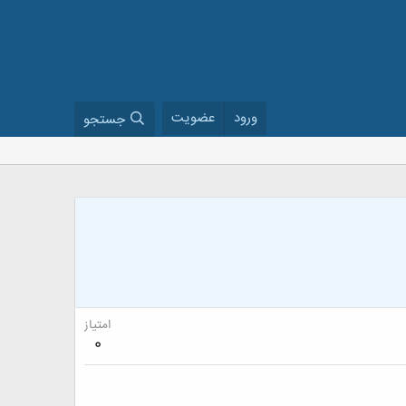
ورود
عضویت
جستجو
امتیاز
0