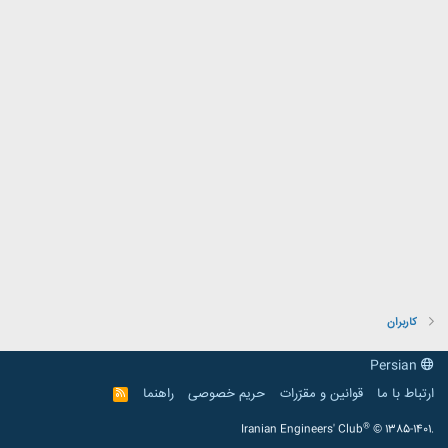
کاربران
Persian
ارتباط با ما
قوانین و مقرّرات
حریم خصوصی
راهنما
R
S
S
®
Iranian Engineers' Club
© 1385-1401.