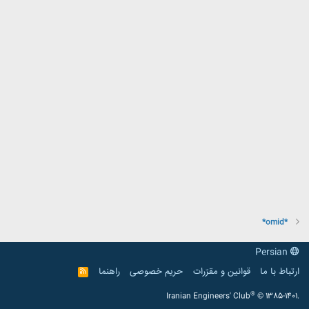
*omid*
Persian
ارتباط با ما
قوانین و مقرّرات
حریم خصوصی
راهنما
R
S
S
®
Iranian Engineers' Club
© 1385-1401.